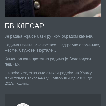
БВ КЛЕСАР
Је радња која се бави ручном обрадом камена.
Радимо Розете, Иконостасе, Надгробне споменике,
Чесме, Стубове, Портале...
Камен од кога претежно радимо је Беловодски
пешчар.
Највеће искуство смо стекли радећи на Храму
Христовог Васкрсења у Подгорици од 2003. до
2013. године.